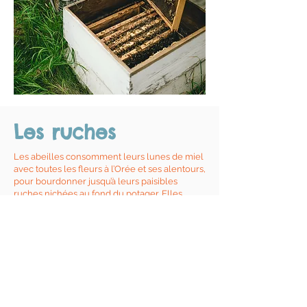
Les ruches
Les abeilles consomment leurs lunes de miel
avec toutes les fleurs à l’Orée et ses alentours,
pour bourdonner jusqu’à leurs paisibles
ruches nichées au fond du potager. Elles
remplissent leurs bénéfiques fonctions
d’auxiliaires pollinisatrices et nous régalent de
leur or liquide (qu’on propose à la vente à
l’issue de nos récoltes), en échange de
l’abondant buffet de pollen et de nectar que
nous leur offrons à travers les fleurs
naturellement présentes chez nous, les
quelques unes rajoutées dans le potager
pour leurs multiples bienfaits et la prairie